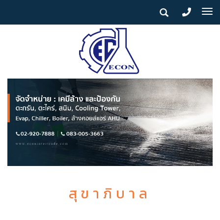
To
na
สุขาภิบาล